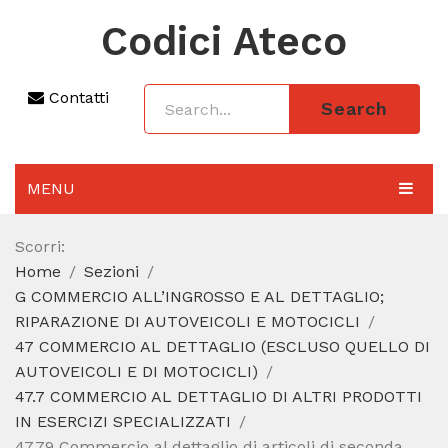
Codici Ateco
Contatti
Search
MENU
AGGIORNAMENTO 2025
Scorri:
Home
Sezioni
SEZIONI
G COMMERCIO ALL’INGROSSO E AL DETTAGLIO;
CODICE ATECO A COSA SERVE
RIPARAZIONE DI AUTOVEICOLI E MOTOCICLI
47 COMMERCIO AL DETTAGLIO (ESCLUSO QUELLO DI
REGIME FORFETTARIO
AUTOVEICOLI E DI MOTOCICLI)
47.7 COMMERCIO AL DETTAGLIO DI ALTRI PRODOTTI
CODICE FISCALE
IN ESERCIZI SPECIALIZZATI
47.79 Commercio al dettaglio di articoli di seconda