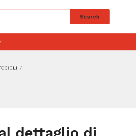
Search
e
TOCICLI
l dettaglio di