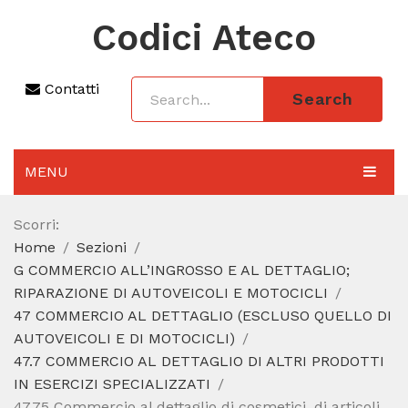
Codici Ateco
Contatti
Search
MENU
AGGIORNAMENTO 2025
Scorri:
Home
Sezioni
SEZIONI
G COMMERCIO ALL’INGROSSO E AL DETTAGLIO;
CODICE ATECO A COSA SERVE
RIPARAZIONE DI AUTOVEICOLI E MOTOCICLI
47 COMMERCIO AL DETTAGLIO (ESCLUSO QUELLO DI
REGIME FORFETTARIO
AUTOVEICOLI E DI MOTOCICLI)
47.7 COMMERCIO AL DETTAGLIO DI ALTRI PRODOTTI
CODICE FISCALE
IN ESERCIZI SPECIALIZZATI
47.75 Commercio al dettaglio di cosmetici, di articoli