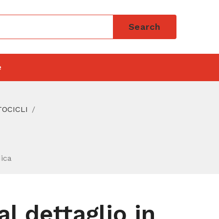
Search
e
TOCICLI
dica
l dettaglio in