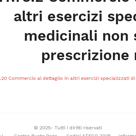
altri esercizi spe
medicinali non 
prescrizione
.20 Commercio al dettaglio in altri esercizi specializzati 
© 2025- Tutti i diritti riservati
R.L
–
Centro Buste Paga
–
Codici ATECO 2025
–
Informa