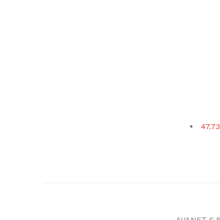
47.73
AVANET S.