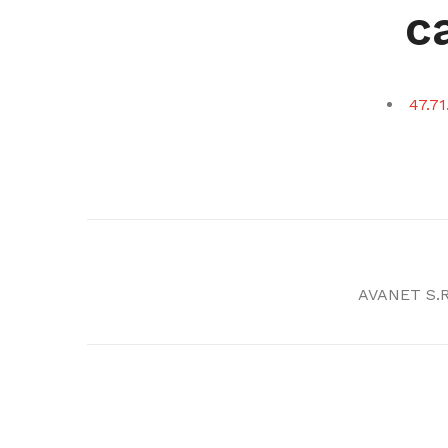
c
47.71
AVANET S.