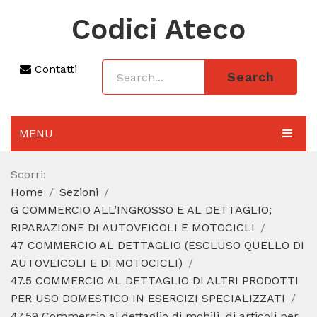
Codici Ateco
Contatti
Search
MENU
AGGIORNAMENTO 2025
Scorri:
Home
Sezioni
SEZIONI
G COMMERCIO ALL’INGROSSO E AL DETTAGLIO;
CODICE ATECO A COSA SERVE
RIPARAZIONE DI AUTOVEICOLI E MOTOCICLI
47 COMMERCIO AL DETTAGLIO (ESCLUSO QUELLO DI
REGIME FORFETTARIO
AUTOVEICOLI E DI MOTOCICLI)
47.5 COMMERCIO AL DETTAGLIO DI ALTRI PRODOTTI
CODICE FISCALE
PER USO DOMESTICO IN ESERCIZI SPECIALIZZATI
47.59 Commercio al dettaglio di mobili, di articoli per