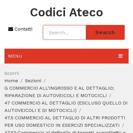
Codici Ateco
Contatti
Search
MENU
AGGIORNAMENTO 2025
Scorri:
Home
Sezioni
SEZIONI
G COMMERCIO ALL’INGROSSO E AL DETTAGLIO;
CODICE ATECO A COSA SERVE
RIPARAZIONE DI AUTOVEICOLI E MOTOCICLI
47 COMMERCIO AL DETTAGLIO (ESCLUSO QUELLO DI
REGIME FORFETTARIO
AUTOVEICOLI E DI MOTOCICLI)
47.5 COMMERCIO AL DETTAGLIO DI ALTRI PRODOTTI
CODICE FISCALE
PER USO DOMESTICO IN ESERCIZI SPECIALIZZATI
47.53 Commercio al dettaglio di tappeti, scendiletto e