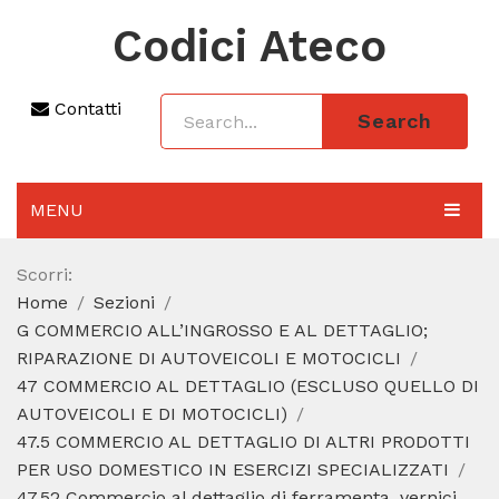
Codici Ateco
Contatti
Search
MENU
AGGIORNAMENTO 2025
Scorri:
Home
Sezioni
SEZIONI
G COMMERCIO ALL’INGROSSO E AL DETTAGLIO;
CODICE ATECO A COSA SERVE
RIPARAZIONE DI AUTOVEICOLI E MOTOCICLI
47 COMMERCIO AL DETTAGLIO (ESCLUSO QUELLO DI
REGIME FORFETTARIO
AUTOVEICOLI E DI MOTOCICLI)
47.5 COMMERCIO AL DETTAGLIO DI ALTRI PRODOTTI
CODICE FISCALE
PER USO DOMESTICO IN ESERCIZI SPECIALIZZATI
47.52 Commercio al dettaglio di ferramenta, vernici,