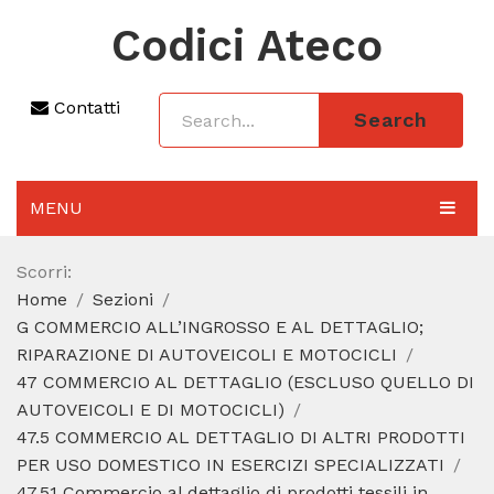
Codici Ateco
Contatti
Search
MENU
AGGIORNAMENTO 2025
Scorri:
Home
Sezioni
SEZIONI
G COMMERCIO ALL’INGROSSO E AL DETTAGLIO;
CODICE ATECO A COSA SERVE
RIPARAZIONE DI AUTOVEICOLI E MOTOCICLI
47 COMMERCIO AL DETTAGLIO (ESCLUSO QUELLO DI
REGIME FORFETTARIO
AUTOVEICOLI E DI MOTOCICLI)
47.5 COMMERCIO AL DETTAGLIO DI ALTRI PRODOTTI
CODICE FISCALE
PER USO DOMESTICO IN ESERCIZI SPECIALIZZATI
47.51 Commercio al dettaglio di prodotti tessili in