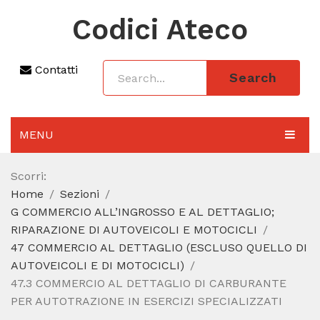
Codici Ateco
Contatti
Search
MENU
AGGIORNAMENTO 2025
Scorri:
Home
Sezioni
SEZIONI
G COMMERCIO ALL’INGROSSO E AL DETTAGLIO;
CODICE ATECO A COSA SERVE
RIPARAZIONE DI AUTOVEICOLI E MOTOCICLI
47 COMMERCIO AL DETTAGLIO (ESCLUSO QUELLO DI
REGIME FORFETTARIO
AUTOVEICOLI E DI MOTOCICLI)
47.3 COMMERCIO AL DETTAGLIO DI CARBURANTE
CODICE FISCALE
PER AUTOTRAZIONE IN ESERCIZI SPECIALIZZATI