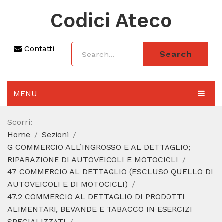
Codici Ateco
Contatti
Search
MENU
AGGIORNAMENTO 2025
Scorri:
Home
Sezioni
SEZIONI
G COMMERCIO ALL’INGROSSO E AL DETTAGLIO;
CODICE ATECO A COSA SERVE
RIPARAZIONE DI AUTOVEICOLI E MOTOCICLI
47 COMMERCIO AL DETTAGLIO (ESCLUSO QUELLO DI
REGIME FORFETTARIO
AUTOVEICOLI E DI MOTOCICLI)
47.2 COMMERCIO AL DETTAGLIO DI PRODOTTI
CODICE FISCALE
ALIMENTARI, BEVANDE E TABACCO IN ESERCIZI
SPECIALIZZATI