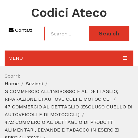
Codici Ateco
Contatti
Search
MENU
AGGIORNAMENTO 2025
Scorri:
Home
Sezioni
SEZIONI
G COMMERCIO ALL’INGROSSO E AL DETTAGLIO;
CODICE ATECO A COSA SERVE
RIPARAZIONE DI AUTOVEICOLI E MOTOCICLI
47 COMMERCIO AL DETTAGLIO (ESCLUSO QUELLO DI
REGIME FORFETTARIO
AUTOVEICOLI E DI MOTOCICLI)
47.2 COMMERCIO AL DETTAGLIO DI PRODOTTI
CODICE FISCALE
ALIMENTARI, BEVANDE E TABACCO IN ESERCIZI
SPECIALIZZATI