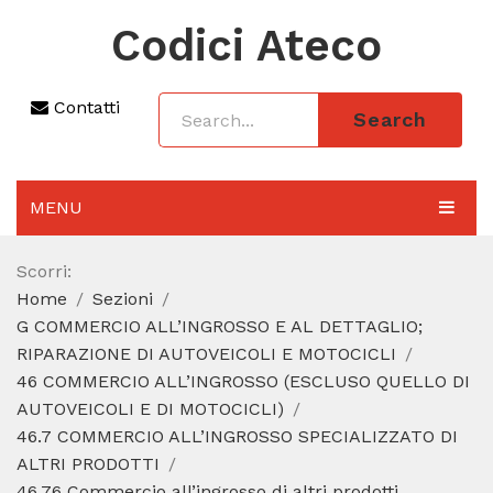
Codici Ateco
Contatti
Search
MENU
AGGIORNAMENTO 2025
Scorri:
Home
Sezioni
SEZIONI
G COMMERCIO ALL’INGROSSO E AL DETTAGLIO;
CODICE ATECO A COSA SERVE
RIPARAZIONE DI AUTOVEICOLI E MOTOCICLI
46 COMMERCIO ALL’INGROSSO (ESCLUSO QUELLO DI
REGIME FORFETTARIO
AUTOVEICOLI E DI MOTOCICLI)
46.7 COMMERCIO ALL’INGROSSO SPECIALIZZATO DI
CODICE FISCALE
ALTRI PRODOTTI
46.76 Commercio all’ingrosso di altri prodotti