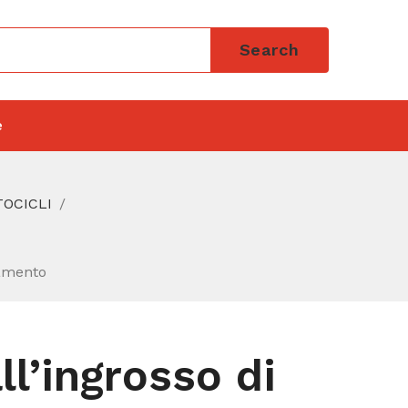
Search
e
TOCICLI
damento
l’ingrosso di