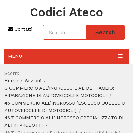
Codici Ateco
Contatti
Search
MENU
AGGIORNAMENTO 2025
Scorri:
Home
Sezioni
SEZIONI
G COMMERCIO ALL’INGROSSO E AL DETTAGLIO;
CODICE ATECO A COSA SERVE
RIPARAZIONE DI AUTOVEICOLI E MOTOCICLI
46 COMMERCIO ALL’INGROSSO (ESCLUSO QUELLO DI
REGIME FORFETTARIO
AUTOVEICOLI E DI MOTOCICLI)
46.7 COMMERCIO ALL’INGROSSO SPECIALIZZATO DI
CODICE FISCALE
ALTRI PRODOTTI
46.71 Commercio all’ingrosso di combustibili solidi,