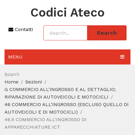
Codici Ateco
Contatti
Search
MENU
AGGIORNAMENTO 2025
Scorri:
Home
Sezioni
SEZIONI
G COMMERCIO ALL’INGROSSO E AL DETTAGLIO;
CODICE ATECO A COSA SERVE
RIPARAZIONE DI AUTOVEICOLI E MOTOCICLI
46 COMMERCIO ALL’INGROSSO (ESCLUSO QUELLO DI
REGIME FORFETTARIO
AUTOVEICOLI E DI MOTOCICLI)
46.5 COMMERCIO ALL’INGROSSO DI
CODICE FISCALE
APPARECCHIATURE ICT