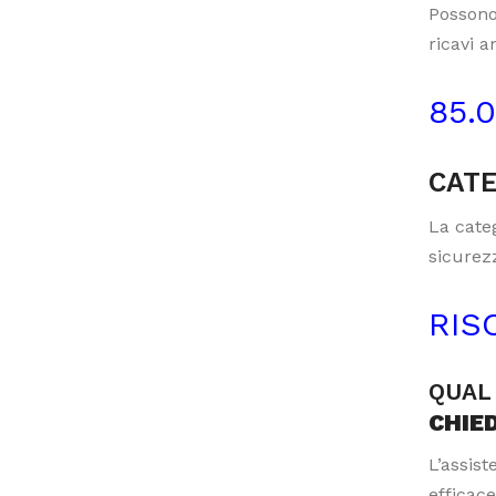
Possono
ricavi a
85.
CATE
La categ
sicurezz
RIS
QUAL 
CHIE
L’assis
efficace