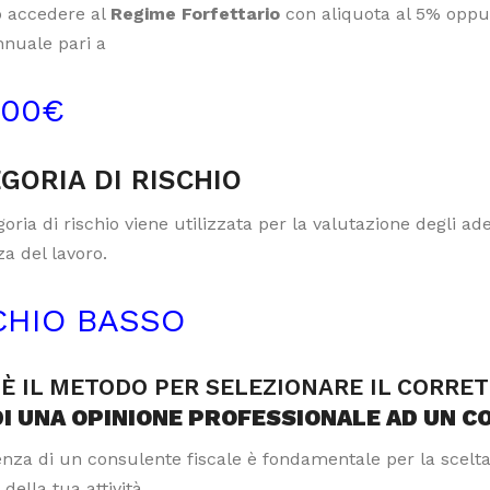
 accedere al
Regime Forfettario
con aliquota al 5% oppur
nnuale pari a
000€
GORIA DI RISCHIO
oria di rischio viene utilizzata per la valutazione degli a
a del lavoro.
CHIO BASSO
È IL METODO PER SELEZIONARE IL CORRE
DI UNA OPINIONE PROFESSIONALE AD UN C
tenza di un consulente fiscale è fondamentale per la scelt
 della tua attività.