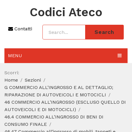
Codici Ateco
Contatti
Search
MENU
AGGIORNAMENTO 2025
Scorri:
Home
Sezioni
SEZIONI
G COMMERCIO ALL’INGROSSO E AL DETTAGLIO;
CODICE ATECO A COSA SERVE
RIPARAZIONE DI AUTOVEICOLI E MOTOCICLI
46 COMMERCIO ALL’INGROSSO (ESCLUSO QUELLO DI
REGIME FORFETTARIO
AUTOVEICOLI E DI MOTOCICLI)
46.4 COMMERCIO ALL’INGROSSO DI BENI DI
CODICE FISCALE
CONSUMO FINALE
46.47 Commercio all’ingrosso di mobili, tappeti e