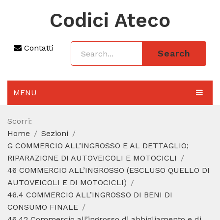
Codici Ateco
Contatti
Search
MENU
AGGIORNAMENTO 2025
Scorri:
Home
Sezioni
SEZIONI
G COMMERCIO ALL’INGROSSO E AL DETTAGLIO;
CODICE ATECO A COSA SERVE
RIPARAZIONE DI AUTOVEICOLI E MOTOCICLI
46 COMMERCIO ALL’INGROSSO (ESCLUSO QUELLO DI
REGIME FORFETTARIO
AUTOVEICOLI E DI MOTOCICLI)
46.4 COMMERCIO ALL’INGROSSO DI BENI DI
CODICE FISCALE
CONSUMO FINALE
46.42 Commercio all’ingrosso di abbigliamento e di