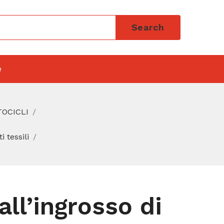
Search
e
TOCICLI
 tessili
ll’ingrosso di