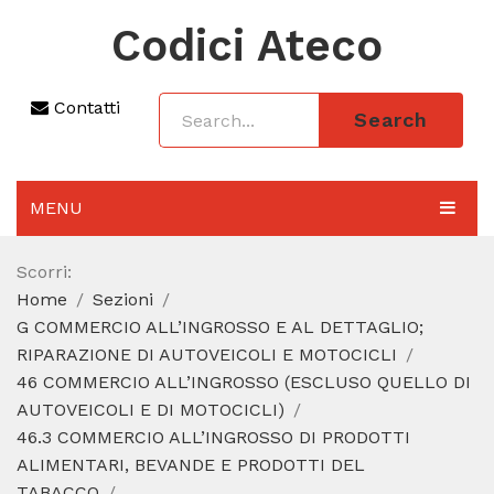
Codici Ateco
Contatti
Search
MENU
AGGIORNAMENTO 2025
Scorri:
Home
Sezioni
SEZIONI
G COMMERCIO ALL’INGROSSO E AL DETTAGLIO;
CODICE ATECO A COSA SERVE
RIPARAZIONE DI AUTOVEICOLI E MOTOCICLI
46 COMMERCIO ALL’INGROSSO (ESCLUSO QUELLO DI
REGIME FORFETTARIO
AUTOVEICOLI E DI MOTOCICLI)
46.3 COMMERCIO ALL’INGROSSO DI PRODOTTI
CODICE FISCALE
ALIMENTARI, BEVANDE E PRODOTTI DEL
TABACCO