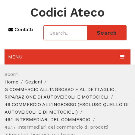
Codici Ateco
Contatti
Search
MENU
AGGIORNAMENTO 2025
Scorri:
Home
Sezioni
SEZIONI
G COMMERCIO ALL’INGROSSO E AL DETTAGLIO;
CODICE ATECO A COSA SERVE
RIPARAZIONE DI AUTOVEICOLI E MOTOCICLI
46 COMMERCIO ALL’INGROSSO (ESCLUSO QUELLO DI
REGIME FORFETTARIO
AUTOVEICOLI E DI MOTOCICLI)
46.1 INTERMEDIARI DEL COMMERCIO
CODICE FISCALE
46.17 Intermediari del commercio di prodotti
alimentari, bevande e tabacco