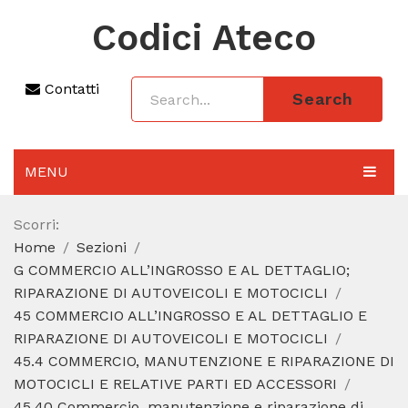
Codici Ateco
Contatti
Search
MENU
AGGIORNAMENTO 2025
Scorri:
Home
Sezioni
SEZIONI
G COMMERCIO ALL’INGROSSO E AL DETTAGLIO;
CODICE ATECO A COSA SERVE
RIPARAZIONE DI AUTOVEICOLI E MOTOCICLI
45 COMMERCIO ALL’INGROSSO E AL DETTAGLIO E
REGIME FORFETTARIO
RIPARAZIONE DI AUTOVEICOLI E MOTOCICLI
45.4 COMMERCIO, MANUTENZIONE E RIPARAZIONE DI
CODICE FISCALE
MOTOCICLI E RELATIVE PARTI ED ACCESSORI
45.40 Commercio, manutenzione e riparazione di