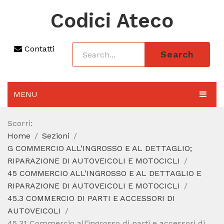
Codici Ateco
Contatti
Search
MENU
AGGIORNAMENTO 2025
Scorri:
Home
Sezioni
SEZIONI
G COMMERCIO ALL’INGROSSO E AL DETTAGLIO;
CODICE ATECO A COSA SERVE
RIPARAZIONE DI AUTOVEICOLI E MOTOCICLI
45 COMMERCIO ALL’INGROSSO E AL DETTAGLIO E
REGIME FORFETTARIO
RIPARAZIONE DI AUTOVEICOLI E MOTOCICLI
45.3 COMMERCIO DI PARTI E ACCESSORI DI
CODICE FISCALE
AUTOVEICOLI
45.31 Commercio all’ingrosso di parti e accessori di