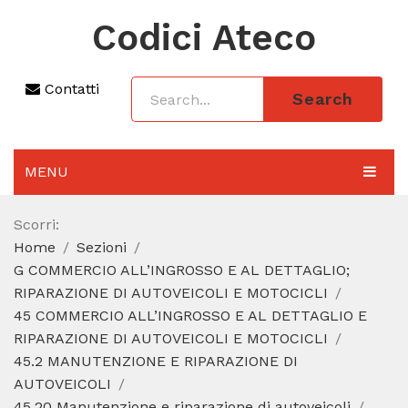
Codici Ateco
Contatti
Search
MENU
AGGIORNAMENTO 2025
Scorri:
Home
Sezioni
SEZIONI
G COMMERCIO ALL’INGROSSO E AL DETTAGLIO;
CODICE ATECO A COSA SERVE
RIPARAZIONE DI AUTOVEICOLI E MOTOCICLI
45 COMMERCIO ALL’INGROSSO E AL DETTAGLIO E
REGIME FORFETTARIO
RIPARAZIONE DI AUTOVEICOLI E MOTOCICLI
45.2 MANUTENZIONE E RIPARAZIONE DI
CODICE FISCALE
AUTOVEICOLI
45.20 Manutenzione e riparazione di autoveicoli