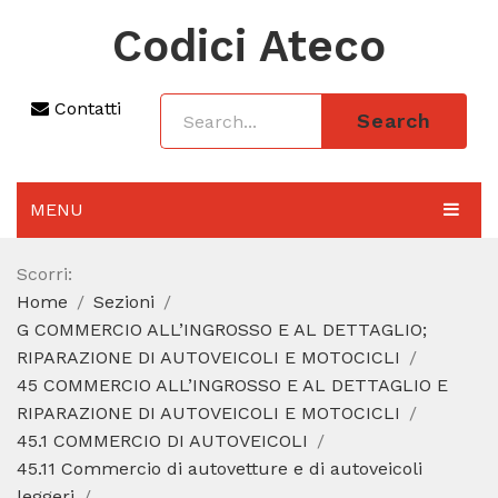
Codici Ateco
Contatti
Search
MENU
AGGIORNAMENTO 2025
Scorri:
Home
Sezioni
SEZIONI
G COMMERCIO ALL’INGROSSO E AL DETTAGLIO;
CODICE ATECO A COSA SERVE
RIPARAZIONE DI AUTOVEICOLI E MOTOCICLI
45 COMMERCIO ALL’INGROSSO E AL DETTAGLIO E
REGIME FORFETTARIO
RIPARAZIONE DI AUTOVEICOLI E MOTOCICLI
45.1 COMMERCIO DI AUTOVEICOLI
CODICE FISCALE
45.11 Commercio di autovetture e di autoveicoli
leggeri