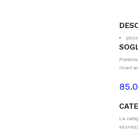
DESC
picco
SOGL
Possono
ricavi a
85.
CATE
La categ
sicurezz