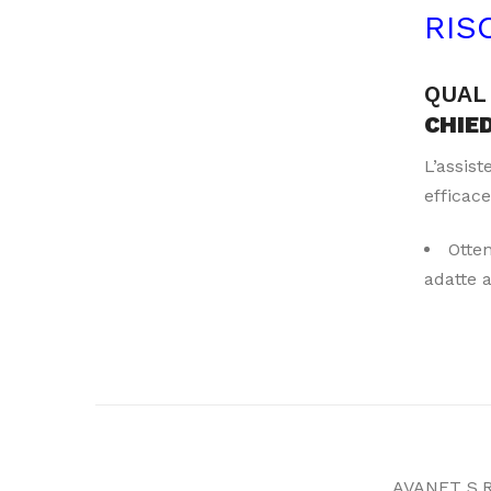
RIS
QUAL 
CHIE
L’assis
efficace
Otte
adatte 
AVANET S.