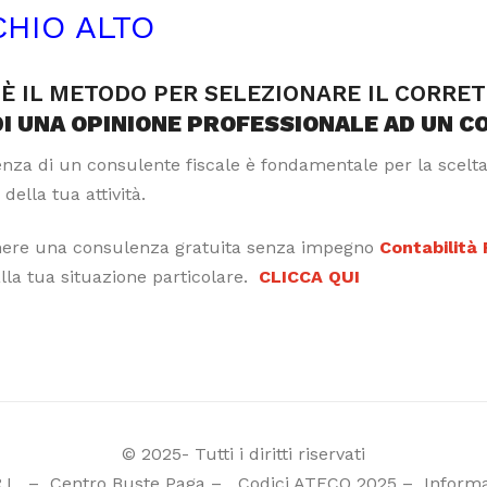
CHIO ALTO
È IL METODO PER SELEZIONARE IL CORRE
DI UNA OPINIONE PROFESSIONALE AD UN C
tenza di un consulente fiscale è fondamentale per la scelt
 della tua attività.
nere una consulenza gratuita senza impegno
Contabilità
alla tua situazione particolare.
CLICCA QUI
© 2025- Tutti i diritti riservati
R.L
–
Centro Buste Paga
–
Codici ATECO 2025
–
Informa