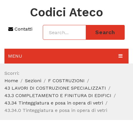
Codici Ateco
Contatti
Search
MENU
AGGIORNAMENTO 2025
Scorri:
Home
Sezioni
F COSTRUZIONI
SEZIONI
43 LAVORI DI COSTRUZIONE SPECIALIZZATI
CODICE ATECO A COSA SERVE
43.3 COMPLETAMENTO E FINITURA DI EDIFICI
43.34 Tinteggiatura e posa in opera di vetri
REGIME FORFETTARIO
43.34.0 Tinteggiatura e posa in opera di vetri
CODICE FISCALE