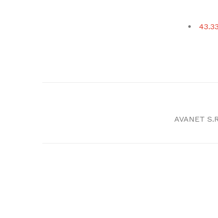
43.33
AVANET S.