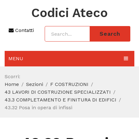
Codici Ateco
Contatti
Search
MENU
AGGIORNAMENTO 2025
Scorri:
Home
Sezioni
F COSTRUZIONI
SEZIONI
43 LAVORI DI COSTRUZIONE SPECIALIZZATI
CODICE ATECO A COSA SERVE
43.3 COMPLETAMENTO E FINITURA DI EDIFICI
43.32 Posa in opera di infissi
REGIME FORFETTARIO
CODICE FISCALE