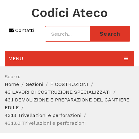
Codici Ateco
Contatti
Search
MENU
AGGIORNAMENTO 2025
Scorri:
Home
Sezioni
F COSTRUZIONI
SEZIONI
43 LAVORI DI COSTRUZIONE SPECIALIZZATI
CODICE ATECO A COSA SERVE
43.1 DEMOLIZIONE E PREPARAZIONE DEL CANTIERE
EDILE
REGIME FORFETTARIO
43.13 Trivellazioni e perforazioni
43.13.0 Trivellazioni e perforazioni
CODICE FISCALE