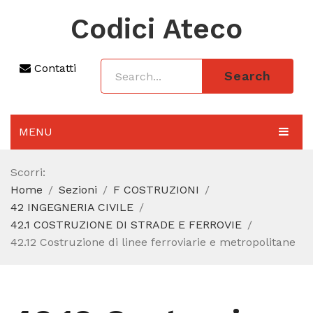
Codici Ateco
Contatti
Search
MENU
AGGIORNAMENTO 2025
Scorri:
Home
Sezioni
F COSTRUZIONI
SEZIONI
42 INGEGNERIA CIVILE
CODICE ATECO A COSA SERVE
42.1 COSTRUZIONE DI STRADE E FERROVIE
42.12 Costruzione di linee ferroviarie e metropolitane
REGIME FORFETTARIO
CODICE FISCALE