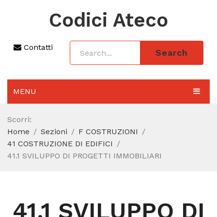
Codici Ateco
Contatti
Search
MENU
AGGIORNAMENTO 2025
Scorri:
Home
Sezioni
F COSTRUZIONI
SEZIONI
41 COSTRUZIONE DI EDIFICI
CODICE ATECO A COSA SERVE
41.1 SVILUPPO DI PROGETTI IMMOBILIARI
REGIME FORFETTARIO
CODICE FISCALE
41.1 SVILUPPO DI