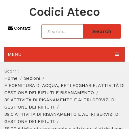
Codici Ateco
Contatti
Search
MENU
AGGIORNAMENTO 2025
Scorri:
Home
Sezioni
SEZIONI
E FORNITURA DI ACQUA; RETI FOGNARIE, ATTIVITÀ DI
CODICE ATECO A COSA SERVE
GESTIONE DEI RIFIUTI E RISANAMENTO
39 ATTIVITÀ DI RISANAMENTO E ALTRI SERVIZI DI
REGIME FORFETTARIO
GESTIONE DEI RIFIUTI
39.0 ATTIVITÀ DI RISANAMENTO E ALTRI SERVIZI DI
CODICE FISCALE
GESTIONE DEI RIFIUTI
39.00 Attività di risanamento e altri servizi di gestione