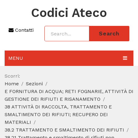
Codici Ateco
Contatti
Search
MENU
AGGIORNAMENTO 2025
Scorri:
Home
Sezioni
SEZIONI
E FORNITURA DI ACQUA; RETI FOGNARIE, ATTIVITÀ DI
CODICE ATECO A COSA SERVE
GESTIONE DEI RIFIUTI E RISANAMENTO
38 ATTIVITÀ DI RACCOLTA, TRATTAMENTO E
REGIME FORFETTARIO
SMALTIMENTO DEI RIFIUTI; RECUPERO DEI
MATERIALI
CODICE FISCALE
38.2 TRATTAMENTO E SMALTIMENTO DEI RIFIUTI
38.21 Trattamento e smaltimento di rifiuti non