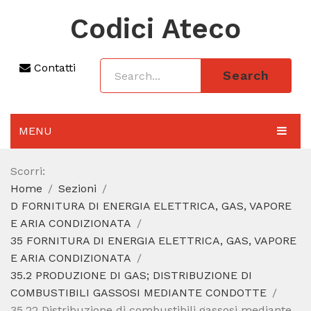
Codici Ateco
Contatti
Search
MENU
AGGIORNAMENTO 2025
Scorri:
Home
Sezioni
SEZIONI
D FORNITURA DI ENERGIA ELETTRICA, GAS, VAPORE
CODICE ATECO A COSA SERVE
E ARIA CONDIZIONATA
35 FORNITURA DI ENERGIA ELETTRICA, GAS, VAPORE
REGIME FORFETTARIO
E ARIA CONDIZIONATA
35.2 PRODUZIONE DI GAS; DISTRIBUZIONE DI
CODICE FISCALE
COMBUSTIBILI GASSOSI MEDIANTE CONDOTTE
35.22 Distribuzione di combustibili gassosi mediante