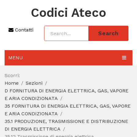
Codici Ateco
Contatti
Search
MENU
AGGIORNAMENTO 2025
Scorri:
Home
Sezioni
SEZIONI
D FORNITURA DI ENERGIA ELETTRICA, GAS, VAPORE
CODICE ATECO A COSA SERVE
E ARIA CONDIZIONATA
35 FORNITURA DI ENERGIA ELETTRICA, GAS, VAPORE
REGIME FORFETTARIO
E ARIA CONDIZIONATA
35.1 PRODUZIONE, TRASMISSIONE E DISTRIBUZIONE
CODICE FISCALE
DI ENERGIA ELETTRICA
35.12 Trasmissione di energia elettrica