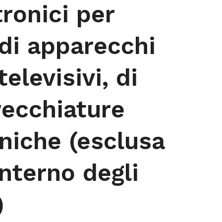
tronici per
di apparecchi
elevisivi, di
recchiature
oniche (esclusa
’interno degli
)