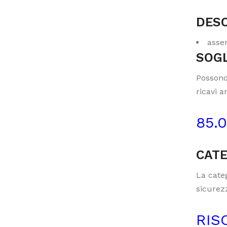
DESC
assem
SOGL
Possono
ricavi a
85.
CATE
La categ
sicurezz
RIS