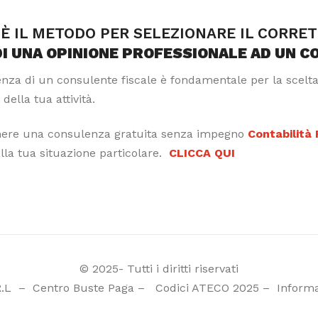
È IL METODO PER SELEZIONARE IL CORRE
DI UNA OPINIONE PROFESSIONALE AD UN C
tenza di un consulente fiscale è fondamentale per la scelt
 della tua attività.
nere una consulenza gratuita senza impegno
Contabilità
alla tua situazione particolare.
CLICCA QUI
© 2025- Tutti i diritti riservati
R.L
–
Centro Buste Paga
–
Codici ATECO 2025
–
Informa