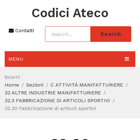
Codici Ateco
Contatti
Search
MENU
AGGIORNAMENTO 2025
Scorri:
Home
Sezioni
C ATTIVITÀ MANIFATTURIERE
SEZIONI
32 ALTRE INDUSTRIE MANIFATTURIERE
CODICE ATECO A COSA SERVE
32.3 FABBRICAZIONE DI ARTICOLI SPORTIVI
32.30 Fabbricazione di articoli sportivi
REGIME FORFETTARIO
CODICE FISCALE