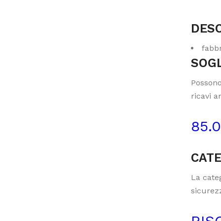
DESC
fabbr
SOGL
Possono
ricavi a
85.
CATE
La categ
sicurezz
RIS