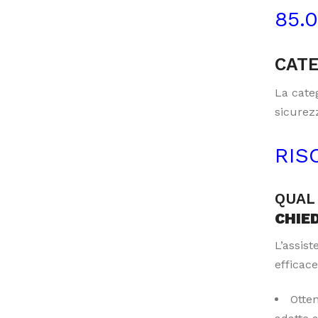
85.
CATE
La categ
sicurezz
RIS
QUAL 
CHIE
L’assis
efficace
Otte