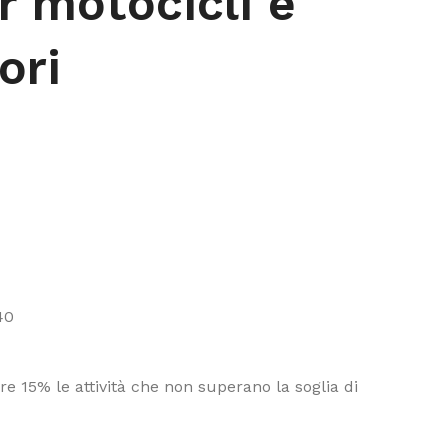
r motocicli e
ori
40
e 15% le attività che non superano la soglia di