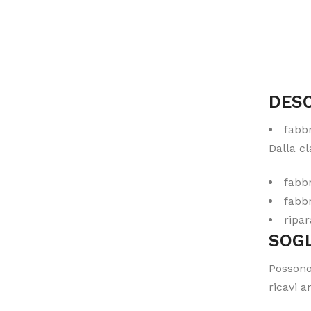
DESC
fabbr
Dalla c
fabbr
fabbr
ripar
SOGL
Possono
ricavi a