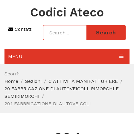
Codici Ateco
Contatti
Search
MENU
AGGIORNAMENTO 2025
Scorri:
Home
Sezioni
C ATTIVITÀ MANIFATTURIERE
SEZIONI
29 FABBRICAZIONE DI AUTOVEICOLI, RIMORCHI E
CODICE ATECO A COSA SERVE
SEMIRIMORCHI
29.1 FABBRICAZIONE DI AUTOVEICOLI
REGIME FORFETTARIO
CODICE FISCALE