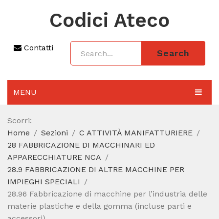
Codici Ateco
Contatti
Search
MENU
AGGIORNAMENTO 2025
Scorri:
Home
Sezioni
C ATTIVITÀ MANIFATTURIERE
SEZIONI
28 FABBRICAZIONE DI MACCHINARI ED
CODICE ATECO A COSA SERVE
APPARECCHIATURE NCA
28.9 FABBRICAZIONE DI ALTRE MACCHINE PER
REGIME FORFETTARIO
IMPIEGHI SPECIALI
28.96 Fabbricazione di macchine per l’industria delle
CODICE FISCALE
materie plastiche e della gomma (incluse parti e
accessori)