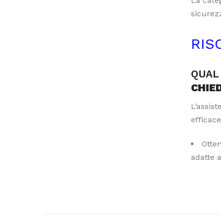
La categ
sicurezz
RIS
QUAL 
CHIE
L’assis
efficace
Otte
adatte 