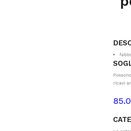
p
DESC
fabbr
SOGL
Possono
ricavi a
85.
CATE