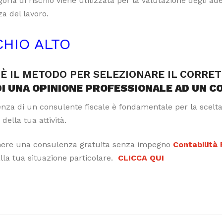
oria di rischio viene utilizzata per la valutazione degli a
a del lavoro.
CHIO ALTO
È IL METODO PER SELEZIONARE IL CORRE
DI UNA OPINIONE PROFESSIONALE AD UN C
tenza di un consulente fiscale è fondamentale per la scelt
 della tua attività.
nere una consulenza gratuita senza impegno
Contabilità
alla tua situazione particolare.
CLICCA QUI