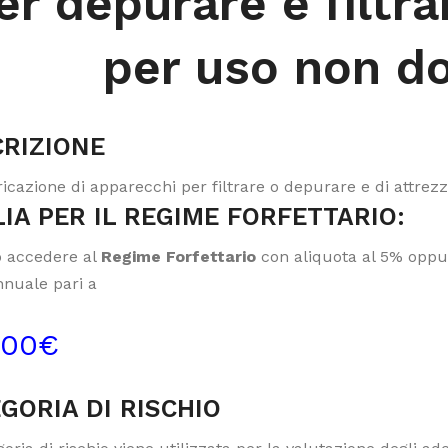
er depurare e filtra
per uso non d
RIZIONE
icazione di apparecchi per filtrare o depurare e di attrezz
IA PER IL REGIME FORFETTARIO:
 accedere al
Regime Forfettario
con aliquota al 5% oppur
nnuale pari a
000€
GORIA DI RISCHIO