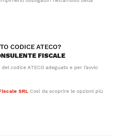
dempimenti obbligatori nell’ambito della
TTO CODICE ATECO?
ONSULENTE FISCALE
a del codice ATECO adeguato e per l’avvio
 Fiscale SRL
Così da scoprire le opzioni più