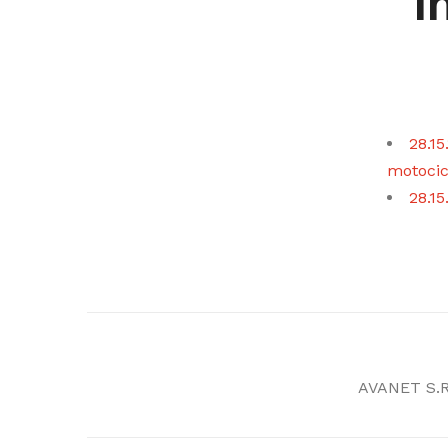
i
28.15
motocic
28.15
AVANET S.