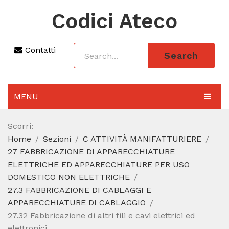
Codici Ateco
Contatti
Search
MENU
AGGIORNAMENTO 2025
Scorri:
Home
Sezioni
C ATTIVITÀ MANIFATTURIERE
SEZIONI
27 FABBRICAZIONE DI APPARECCHIATURE
CODICE ATECO A COSA SERVE
ELETTRICHE ED APPARECCHIATURE PER USO
DOMESTICO NON ELETTRICHE
REGIME FORFETTARIO
27.3 FABBRICAZIONE DI CABLAGGI E
APPARECCHIATURE DI CABLAGGIO
CODICE FISCALE
27.32 Fabbricazione di altri fili e cavi elettrici ed
elettronici