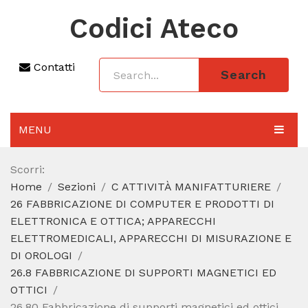
Codici Ateco
Contatti
Search
MENU
AGGIORNAMENTO 2025
Scorri:
Home
Sezioni
C ATTIVITÀ MANIFATTURIERE
SEZIONI
26 FABBRICAZIONE DI COMPUTER E PRODOTTI DI
CODICE ATECO A COSA SERVE
ELETTRONICA E OTTICA; APPARECCHI
ELETTROMEDICALI, APPARECCHI DI MISURAZIONE E
REGIME FORFETTARIO
DI OROLOGI
26.8 FABBRICAZIONE DI SUPPORTI MAGNETICI ED
CODICE FISCALE
OTTICI
26.80 Fabbricazione di supporti magnetici ed ottici