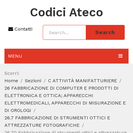
Codici Ateco
Contatti
Search
MENU
AGGIORNAMENTO 2025
Scorri:
Home
Sezioni
C ATTIVITÀ MANIFATTURIERE
SEZIONI
26 FABBRICAZIONE DI COMPUTER E PRODOTTI DI
CODICE ATECO A COSA SERVE
ELETTRONICA E OTTICA; APPARECCHI
ELETTROMEDICALI, APPARECCHI DI MISURAZIONE E
REGIME FORFETTARIO
DI OROLOGI
26.7 FABBRICAZIONE DI STRUMENTI OTTICI E
CODICE FISCALE
ATTREZZATURE FOTOGRAFICHE
26.70 Fabbricazione di strumenti ottici e attrezzature