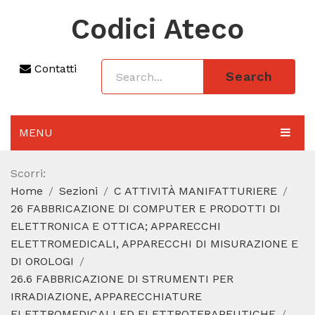
Codici Ateco
Contatti
Search
MENU
AGGIORNAMENTO 2025
Scorri:
Home
Sezioni
C ATTIVITÀ MANIFATTURIERE
SEZIONI
26 FABBRICAZIONE DI COMPUTER E PRODOTTI DI
CODICE ATECO A COSA SERVE
ELETTRONICA E OTTICA; APPARECCHI
ELETTROMEDICALI, APPARECCHI DI MISURAZIONE E
REGIME FORFETTARIO
DI OROLOGI
26.6 FABBRICAZIONE DI STRUMENTI PER
CODICE FISCALE
IRRADIAZIONE, APPARECCHIATURE
ELETTROMEDICALI ED ELETTROTERAPEUTICHE