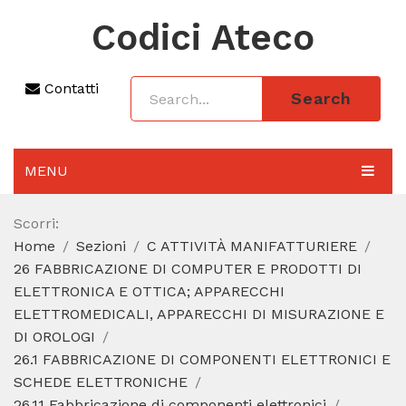
Codici Ateco
Contatti
Search
MENU
AGGIORNAMENTO 2025
Scorri:
Home
Sezioni
C ATTIVITÀ MANIFATTURIERE
SEZIONI
26 FABBRICAZIONE DI COMPUTER E PRODOTTI DI
CODICE ATECO A COSA SERVE
ELETTRONICA E OTTICA; APPARECCHI
ELETTROMEDICALI, APPARECCHI DI MISURAZIONE E
REGIME FORFETTARIO
DI OROLOGI
26.1 FABBRICAZIONE DI COMPONENTI ELETTRONICI E
CODICE FISCALE
SCHEDE ELETTRONICHE
26.11 Fabbricazione di componenti elettronici